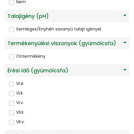
Nem
Talajigény (pH)
Semleges/Enyhén savanyú talajt igényel
Termékenyülési viszonyok (gyümölcsfa)
Öntermékeny
Érési idő (gyümölcsfa)
VI.e.
VI.k.
VI.v.
VII.k.
VII.v.