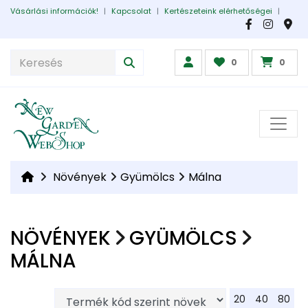
Vásárlási információk!
|
Kapcsolat
|
Kertészeteink elérhetőségei
|
0
0
Növények
Gyümölcs
Málna
NÖVÉNYEK
GYÜMÖLCS
MÁLNA
20
40
80