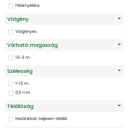
Félárnyékba
Vízigény
Vízigényes
Várható magasság
1.5-2 m
Szélesség
1-1.5 m
0.5-1 m
Télállóság
Hazánkban teljesen télálló