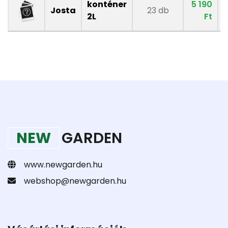
konténer
5 190
Josta
23 db
2L
Ft
NEW
GARDEN
www.newgarden.hu
webshop@newgarden.hu