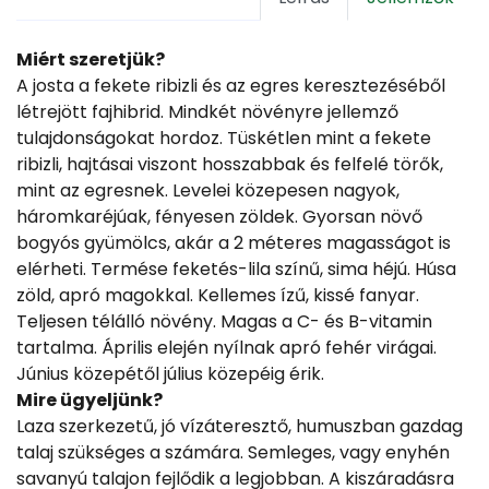
Miért szeretjük?
A josta a fekete ribizli és az egres keresztezéséből
létrejött fajhibrid. Mindkét növényre jellemző
tulajdonságokat hordoz. Tüskétlen mint a fekete
ribizli, hajtásai viszont hosszabbak és felfelé törők,
mint az egresnek. Levelei közepesen nagyok,
háromkaréjúak, fényesen zöldek. Gyorsan növő
bogyós gyümölcs, akár a 2 méteres magasságot is
elérheti. Termése feketés-lila színű, sima héjú. Húsa
zöld, apró magokkal. Kellemes ízű, kissé fanyar.
Teljesen télálló növény. Magas a C- és B-vitamin
tartalma. Április elején nyílnak apró fehér virágai.
Június közepétől július közepéig érik.
Mire ügyeljünk?
Laza szerkezetű, jó vízáteresztő, humuszban gazdag
talaj szükséges a számára. Semleges, vagy enyhén
savanyú talajon fejlődik a legjobban. A kiszáradásra