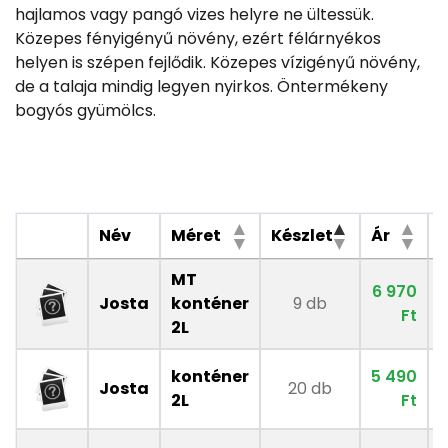
hajlamos vagy pangó vizes helyre ne ültessük.
Közepes fényigényű növény, ezért félárnyékos
helyen is szépen fejlődik. Közepes vízigényű növény,
de a talaja mindig legyen nyirkos. Öntermékeny
bogyós gyümölcs.
Név
Méret
Készlet
Ár
MT
6 970
Josta
konténer
9 db
Ft
2L
konténer
5 490
Josta
20 db
2L
Ft