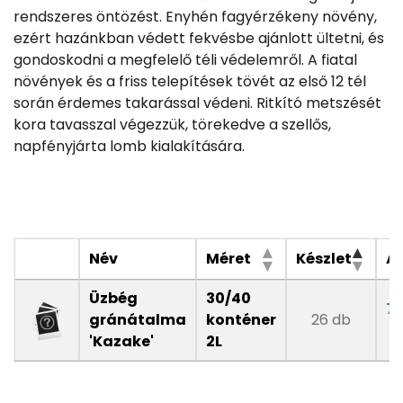
rendszeres öntözést. Enyhén fagyérzékeny növény,
ezért hazánkban védett fekvésbe ajánlott ültetni, és
gondoskodni a megfelelő téli védelemről. A fiatal
növények és a friss telepítések tövét az első 12 tél
során érdemes takarással védeni. Ritkító metszését
kora tavasszal végezzük, törekedve a szellős,
napfényjárta lomb kialakítására.
Név
Méret
Készlet
Ár
Üzbég
30/40
7 
gránátalma
konténer
26 db
'Kazake'
2L