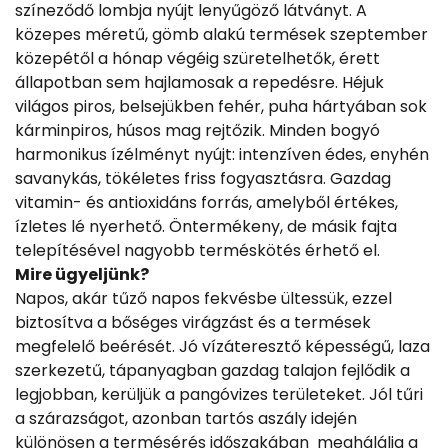
színeződő lombja nyújt lenyűgöző látványt. A
közepes méretű, gömb alakú termések szeptember
közepétől a hónap végéig szüretelhetők, érett
állapotban sem hajlamosak a repedésre. Héjuk
világos piros, belsejükben fehér, puha hártyában sok
kárminpiros, húsos mag rejtőzik. Minden bogyó
harmonikus ízélményt nyújt: intenzíven édes, enyhén
savanykás, tökéletes friss fogyasztásra. Gazdag
vitamin- és antioxidáns forrás, amelyből értékes,
ízletes lé nyerhető. Öntermékeny, de másik fajta
telepítésével nagyobb terméskötés érhető el.
Mire ügyeljünk?
Napos, akár tűző napos fekvésbe ültessük, ezzel
biztosítva a bőséges virágzást és a termések
megfelelő beérését. Jó vízáteresztő képességű, laza
szerkezetű, tápanyagban gazdag talajon fejlődik a
legjobban, kerüljük a pangóvizes területeket. Jól tűri
a szárazságot, azonban tartós aszály idején 
különösen a termésérés időszakában  meghálálja a