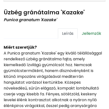
Üzbég gránátalma 'Kazake'
Punica granatum 'Kazake'
Leírás
Jellemzők
Miért szeretjük?
A Punica granatum 'Kazake' egy kiváló télállósággal
rendelkező üzbég gránátalma fajta, amely
kiemelkedő ízvilágú gyümölcsöt hoz. Nemcsak
gyümölcstermőként, hanem dísznövényként is
kitűnő: impozáns virágzásával mediterrán
hangulatot varázsol kertünkbe. Közepes
növekedésű, sűrűn elágazó, kompakt lombhullató
cserje vagy kisebb fa. Fényes, sötétzöld, keskeny
levelei élénk kontrasztot alkotnak a nyáron nyíló
élénkpiros virágokkal, ősszel pedig aranysárgára