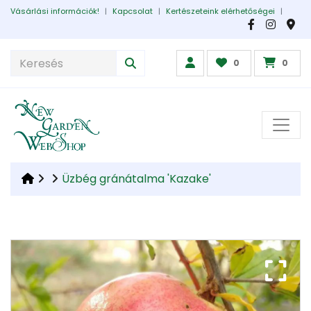
Vásárlási információk!
|
Kapcsolat
|
Kertészeteink elérhetőségei
|
0
0
Üzbég gránátalma 'Kazake'