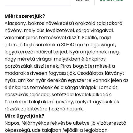
Miért szeretjük?
Alacsony, bokros növekedésű örökzöld talajtakaró
növény, mely dús levélzetével, sárga virágaival,
valamint piros termésével díszít. Felálló, majd
elterülő hajtásai elérik a 30-40 cm magasságot,
legyökerező indáival terjed. Nyáron jelennek meg,
nagy méretű virágai, melyekben élénkpiros
porzószálak díszítenek. Piros bogyóterméseit a
madarak szívesen fogyasztják. Csodálatos látványt
nyújt, amikor nyár derekán egyszerre vannak jelen az
élénkpiros termések és a sárga virágok. Lombját
hosszúkás tojásdad, sötétzöld levelek alkotják.
Tökéletes talajtakaró növény, melyet ágyások és
rézsűk zöldítésére használhatunk.
Mire ügyeljünk?
Napos, félárnyékos fekvésbe ültetve, jó vízáteresztő
képességű, üde talajban fejlődik a legjobban.