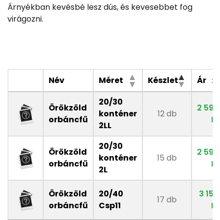
Árnyékban kevésbé lesz dús, és kevesebbet fog
virágozni.
Név
Méret
Készlet
Ár
20/30
Örökzöld
2 590
konténer
12 db
orbáncfű
Ft
2LL
20/30
Örökzöld
2 590
konténer
15 db
orbáncfű
Ft
2L
Örökzöld
20/40
3 150
17 db
orbáncfű
Csp11
Ft