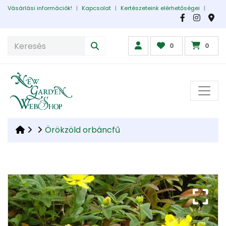
Vásárlási információk!
|
Kapcsolat
|
Kertészeteink elérhetőségei
|
0
0
Örökzöld orbáncfű