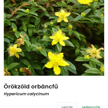
Örökzöld orbáncfű
Hypericum calycinum
Leírás
Jellemzők