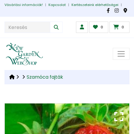
Vásárlási információk!
|
Kapcsolat
|
Kertészeteink elérhetőségei
|
0
0
Szamóca fajták