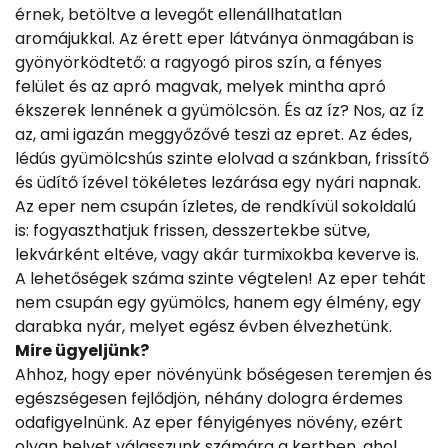
érnek, betöltve a levegőt ellenállhatatlan
aromájukkal. Az érett eper látványa önmagában is
gyönyörködtető: a ragyogó piros szín, a fényes
felület és az apró magvak, melyek mintha apró
ékszerek lennének a gyümölcsön. És az íz? Nos, az íz
az, ami igazán meggyőzővé teszi az epret. Az édes,
lédús gyümölcshús szinte elolvad a szánkban, frissítő
és üdítő ízével tökéletes lezárása egy nyári napnak.
Az eper nem csupán ízletes, de rendkívül sokoldalú
is: fogyaszthatjuk frissen, desszertekbe sütve,
lekvárként eltéve, vagy akár turmixokba keverve is.
A lehetőségek száma szinte végtelen! Az eper tehát
nem csupán egy gyümölcs, hanem egy élmény, egy
darabka nyár, melyet egész évben élvezhetünk.
Mire ügyeljünk?
Ahhoz, hogy eper növényünk bőségesen teremjen és
egészségesen fejlődjön, néhány dologra érdemes
odafigyelnünk. Az eper fényigényes növény, ezért
olyan helyet válasszunk számára a kertben, ahol