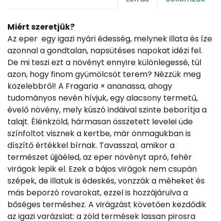
Miért szeretjük?
Az eper  egy igazi nyári édesség, melynek illata és íze
azonnal a gondtalan, napsütéses napokat idézi fel.
De mi teszi ezt a növényt ennyire különlegessé, túl
azon, hogy finom gyümölcsöt terem? Nézzük meg
közelebbről! A Fragaria × ananassa, ahogy
tudományos nevén hívjuk, egy alacsony termetű,
évelő növény, mely kúszó indáival szinte beborítja a
talajt. Élénkzöld, hármasan összetett levelei üde
színfoltot visznek a kertbe, már önmagukban is
díszítő értékkel bírnak. Tavasszal, amikor a
természet újjáéled, az eper növényt apró, fehér
virágok lepik el. Ezek a bájos virágok nem csupán
szépek, de illatuk is édeskés, vonzzák a méheket és
más beporzó rovarokat, ezzel is hozzájárulva a
bőséges terméshez. A virágzást követően kezdődik
az igazi varázslat: a zöld termések lassan pirosra