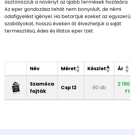
ösztönözzük a növényt az újabb termések hozására.
Az eper gondozása tehát nem bonyolult, de némi
odafigyelést igényel. Ha betartjuk ezeket az egyszerű
szabályokat, hosszú éveken át élvezhetjük a saját
termesztésű, édes és illatos eper ízét.
Név
Méret
Készlet
Ár
Szamóca
2 190
Csp 12
60 db
fajták
Ft