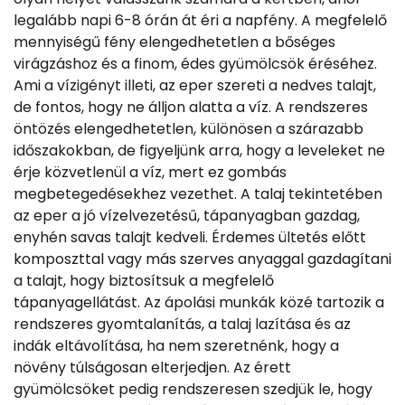
legalább napi 6-8 órán át éri a napfény. A megfelelő
mennyiségű fény elengedhetetlen a bőséges
virágzáshoz és a finom, édes gyümölcsök éréséhez.
Ami a vízigényt illeti, az eper szereti a nedves talajt,
de fontos, hogy ne álljon alatta a víz. A rendszeres
öntözés elengedhetetlen, különösen a szárazabb
időszakokban, de figyeljünk arra, hogy a leveleket ne
érje közvetlenül a víz, mert ez gombás
megbetegedésekhez vezethet. A talaj tekintetében
az eper a jó vízelvezetésű, tápanyagban gazdag,
enyhén savas talajt kedveli. Érdemes ültetés előtt
komposzttal vagy más szerves anyaggal gazdagítani
a talajt, hogy biztosítsuk a megfelelő
tápanyagellátást. Az ápolási munkák közé tartozik a
rendszeres gyomtalanítás, a talaj lazítása és az
indák eltávolítása, ha nem szeretnénk, hogy a
növény túlságosan elterjedjen. Az érett
gyümölcsöket pedig rendszeresen szedjük le, hogy