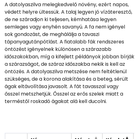
A datolyaszilva melegkedvelő növény, ezért napos,
védett helyre ültessük. A talaj legyen jó vízáteresztő,
de ne száradjon ki teljesen, kémhatása legyen
semleges vagy enyhén savanyú. A fa nem igényel
sok gondozást, de meghálálja a tavaszi
tápanyagutánpótlást. A fiatalabb fák rendszeres
öntözést igényelnek különösen a szárazabb
időszakokban, míg a kifejlett példányok jobban bírják
a szárazságot, de száraz időszakba nekik is kell az
öntözés. A datolyaszilva metszése nem feltétlenül
szükséges, de a korona alakítása és a beteg, sérült
ágak eltávolítása javasolt. A fát tavasszal vagy
ősszel metszhetjük. Ősszel az erős szelek miatt a
terméstől roskadó ágakat alá kell ducolni.