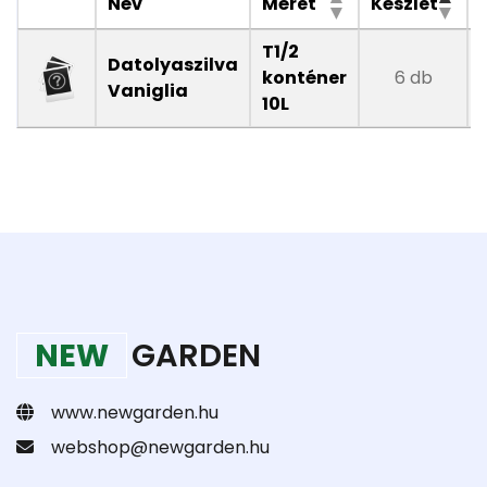
Név
Méret
Készlet
T1/2
Datolyaszilva
konténer
6 db
Vaniglia
10L
NEW
GARDEN
www.newgarden.hu
webshop@newgarden.hu