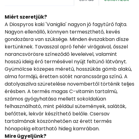
Miért szeretjük?
A Diospyros kaki 'Vaniglia' nagyon jó fagytűrő fajta.
Nagyon ellenálló, könnyen termeszthető, kevés
gondozásra van szüksége. Minden évszakban dísze
kertünknek. Tavasszal apró fehér virágaival, ősszel
narancsvörösre színeződő leveleivel, valamint
hosszú ideig érő termésével nyújt feltünő látványt.
Gyümölcse közepes méretű, hosszúkás gömb alakú,
alma formájú, éretten sötét narancssárga színű. A
datolyaszilva szüretelése novembertől történik teljes
érésben. A termés magas C-vitamin tartalmú,
számos gyógyhatása mellett sokoldalúan
felhasználható, mint például sütemények, saláták,
befőttek, lekvár készíthető belőle. Csersav
tartalmának köszönhetően az érett termés
hónapokig eltartható hideg kamrában.
Mire ügyeljünk?