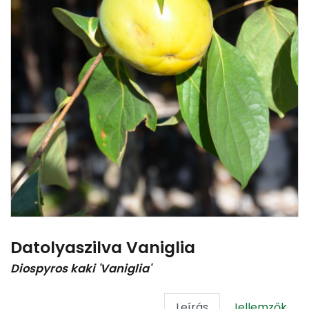
Datolyaszilva Vaniglia
Diospyros kaki 'Vaniglia'
Leírás
Jellemzők