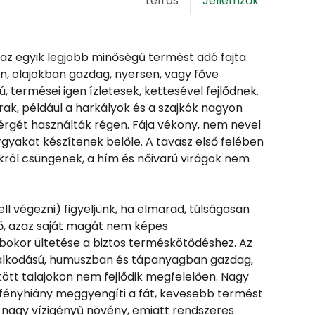
Leírás
Jellemzők
 az egyik legjobb minőségű termést adó fajta.
, olajokban gazdag, nyersen, vagy főve
 termései igen ízletesek, kettesével fejlődnek.
ak, például a harkályok és a szajkók nagyon
kérgét használták régen. Fája vékony, nem nevel
árgyakat készítenek belőle. A tavasz első felében
król csüngenek, a hím és nőivarú virágok nem
l végezni) figyeljünk, ha elmarad, túlságosan
, azaz saját magát nem képes
bokor ültetése a biztos terméskötődéshez. Az
azdálkodású, humuszban és tápanyagban gazdag,
ött talajokon nem fejlődik megfelelően. Nagy
A fényhiány meggyengíti a fát, kevesebb termést
ró nagy vízigényű növény, emiatt rendszeres