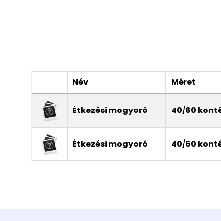
Név
Méret
Étkezési mogyoró
40/60 konté
Étkezési mogyoró
40/60 konté