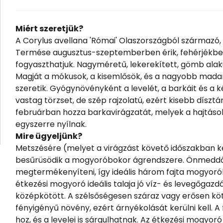
Miért szeretjük?
A Corylus avellana 'Római' Olaszországból származó,
Termése augusztus-szeptemberben érik, fehérjékben
fogyaszthatjuk. Nagyméretű, lekerekített, gömb alakú,
Magját a mókusok, a kisemlősök, és a nagyobb madar
szeretik. Gyógynövényként a levelét, a barkáit és a 
vastag törzset, de szép rajzolatú, ezért kisebb díszt
februárban hozza barkavirágzatát, melyek a hajtáso
egyszerre nyílnak.
Mire ügyeljünk?
Metszésére (melyet a virágzást követő időszakban kel
besűrüsödik a mogyoróbokor ágrendszere. Önmeddő
megtermékenyíteni, így ideális három fajta mogyoró
étkezési mogyoró ideális talaja jó víz- és levegőg
középkötött. A szélsőségesen száraz vagy erősen köt
fényigényű növény, ezért árnyékolását kerülni kell. 
hoz, és a levelei is sárgulhatnak. Az étkezési mogyo