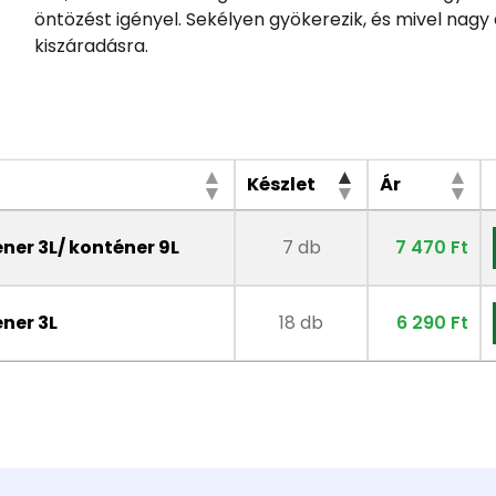
öntözést igényel. Sekélyen gyökerezik, és mivel nagy 
kiszáradásra.
Készlet
Ár
ner 3L/ konténer 9L
7 db
7 470 Ft
ner 3L
18 db
6 290 Ft