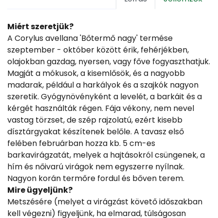
Miért szeretjük?
A Corylus avellana 'Bőtermő nagy' termése
szeptember - október között érik, fehérjékben,
olajokban gazdag, nyersen, vagy főve fogyaszthatjuk.
Magját a mókusok, a kisemlősök, és a nagyobb
madarak, például a harkályok és a szajkók nagyon
szeretik. Gyógynövényként a levelét, a barkáit és a
kérgét használták régen. Fája vékony, nem nevel
vastag törzset, de szép rajzolatú, ezért kisebb
dísztárgyakat készítenek belőle. A tavasz első
felében februárban hozza kb. 5 cm-es
barkavirágzatát, melyek a hajtásokról csüngenek, a
hím és nőivarú virágok nem egyszerre nyílnak.
Nagyon korán termőre fordul és bőven terem.
Mire ügyeljünk?
Metszésére (melyet a virágzást követő időszakban
kell végezni) figyeljünk, ha elmarad, túlságosan