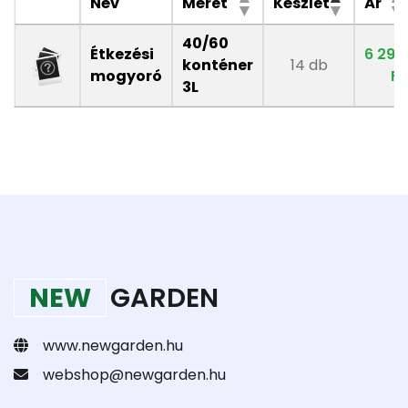
Név
Méret
Készlet
Ár
40/60
Étkezési
6 290
konténer
14 db
mogyoró
Ft
3L
NEW
GARDEN
www.newgarden.hu
webshop@newgarden.hu