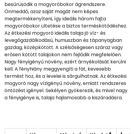
besűrüsödik a mogyoróbokor ágrendszere.
Önmeddő, azaz saját magát nem képes
megtermékenyíteni, így ideális három fajta
mogyoróbokor ültetése a biztos terméskötődéshez.
Az étkezési mogyoró ideális talaja jó víz- és
levegőgazdálkodású, humuszban és tápanyagban
gazdag, középkötött. A szélsőségesen száraz vagy
erősen kötött talajokon nem fejlődik megfelelően.
Nagy fényigényű növény, ezért árnyékolását kerülni
kell. A fényhiány meggyengíti a fát, kevesebb
termést hoz, és a levelei is sárgulhatnak. Az étkezési
mogyoró nagy vízigényű növény, emiatt rendszeres
öntözést igényel. Sekélyen gyökerezik, és mivel nagy
a fényigénye is, talaja hajlamosabb a kiszáradásra.