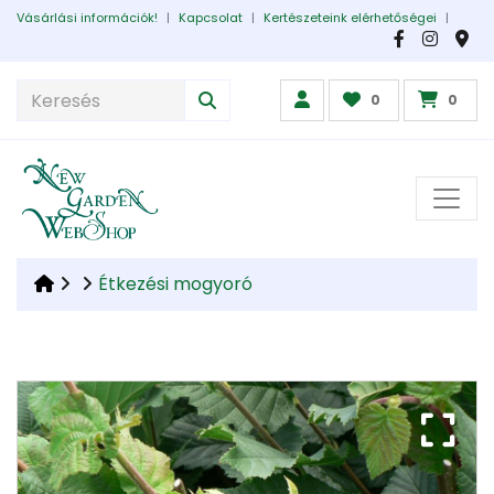
Vásárlási információk!
|
Kapcsolat
|
Kertészeteink elérhetőségei
|
0
0
Étkezési mogyoró