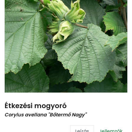
Étkezési mogyoró
Corylus avellana "Bőtermő Nagy"
Leírás
Jellemzők