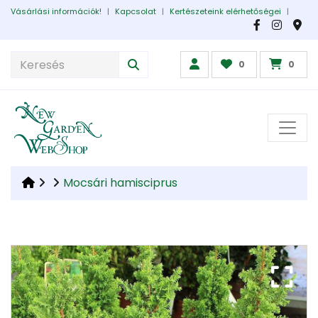
Vásárlási információk!
|
Kapcsolat
|
Kertészeteink elérhetőségei
|
0
0
Mocsári hamisciprus