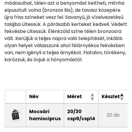
módosulhat, télen azt a benyomást keltheti, mitnha
elpusztult volna (bronzos lila), de tavasz közepére
újra friss színeket vesz fel. Savanyú, jó vízelvezetésű
talajba ültessük. A párásabb kerteket kedveli. Védett
fekvésbe ültessük. Élénkzöld színe télen bronzosra
vált. Kerüljük a teljes napra való telepítését, inkább
olyan helyet válasszunk ahol félárnyékos fekvésben
van, nem igényli a teljes árnyékot. Fiatalon, törékeny,
karózzuk, és óvjuk a hónyomástól.
Név
Méret
Készlet
Mocsári
20/30
20 db
hamisciprus
csp9/csp14