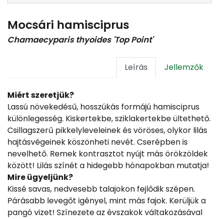
Mocsári hamisciprus
Chamaecyparis thyoides 'Top Point'
Leírás
Jellemzők
Miért szeretjük?
Lassú növekedésű, hosszúkás formájú hamisciprus
különlegesség. Kiskertekbe, sziklakertekbe ültethető.
Csillagszerű pikkelyleveleinek és vöröses, olykor lilás
hajtásvégeinek köszönheti nevét. Cserépben is
nevelhető. Remek kontrasztot nyújt más örökzöldek
között! Lilás színét a hidegebb hónapokban mutatja!
Mire ügyeljünk?
Kissé savas, nedvesebb talajokon fejlődik szépen.
Párásabb levegőt igényel, mint más fajok. Kerüljük a
pangó vizet! Színezete az évszakok váltakozásával