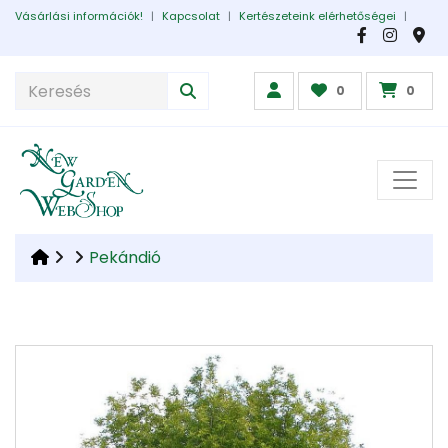
Vásárlási információk!
|
Kapcsolat
|
Kertészeteink elérhetőségei
|
0
0
Pekándió