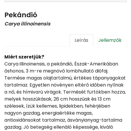
Pekándió
Carya illinoinensis
Leírás
Jellemzők
Miért szeretjük?
Carya illinoinensis, a pekándió, Észak-Amerikában
őshonos, 3 m-re megnövő lombhullató diófaj.
Termése magas olajtartalmú, értékes tápanyagokat
tartalmaz. Egyetlen növényen eltérő időben nyílnak
a nő, és hímivarú virágok. Termését fürtökben hozza,
melyek hosszúkásak, 26 cm hosszúak és 13 cm
szélesek, ízük kellemes, lipidekben, fehérjében
nagyon gazdag, energiaértéke magas,
antioxidánsokat tartalmaz, ásványianyag-tartalma
gazdag. Jó betegség ellenáló képessége, kiváló