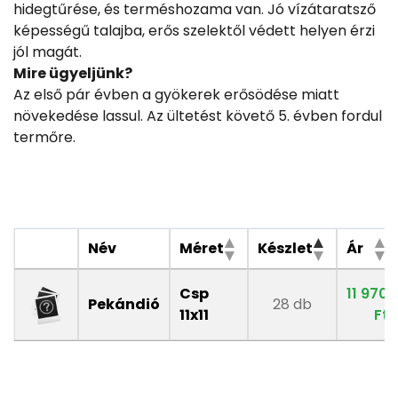
hidegtűrése, és terméshozama van. Jó vízátaratsző
képességű talajba, erős szelektől védett helyen érzi
jól magát.
Mire ügyeljünk?
Az első pár évben a gyökerek erősödése miatt
növekedése lassul. Az ültetést követő 5. évben fordul
termőre.
Név
Méret
Készlet
Ár
Csp
11 970
Pekándió
28 db
11x11
Ft