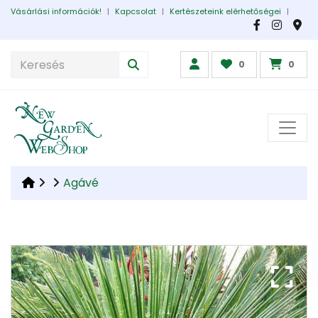
Vásárlási információk!
|
Kapcsolat
|
Kertészeteink elérhetőségei
|
0
0
Agávé