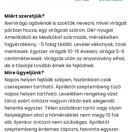
Miért szeretjük?
Ikervirágú agávénak is szokták nevezni, mivel virágait
párban hozza, egy virágzati száron. Dél-nyugat
Amerikából és Mexikóból származik, mérsékelten
fagyérzékeny, -5 fokig télálló. Levelei vékonyak, tövis
mentesek. Egyszer virágzik 10-15 évesen, virágai 5-6
centiméteresek. Virágzás után az anyanövény elhal,
de a tősarjai tovább élnek és fejlődnek.
Mire ügyeljünk?
Napos helyen fejlődik szépen, hazánkban csak
cserepesen tartható. Áprilistól szeptemberig tűző
napos helyen tartható. Levelében rengeteg vizet
tárol, ezért öntözni nagyon ritkán kell, elegendő
hetente egyszer. Télen szobában tartó vagy olyan
helyiségben ahol a hőmérséklet nem megy 10 fok
alá. Ilyenkor öntözni nem szükséges. Áprilistól
szeptemberig érdemes tápozni, havonta egyszer.