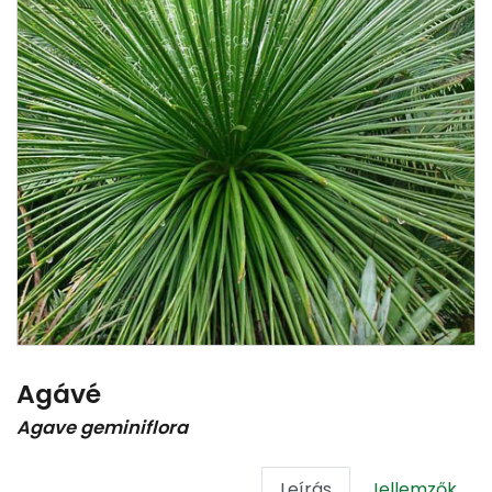
Agávé
Agave geminiflora
Leírás
Jellemzők