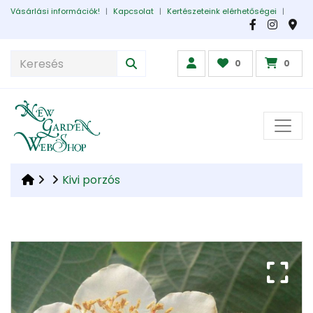
Vásárlási információk!
|
Kapcsolat
|
Kertészeteink elérhetőségei
|
0
0
Kivi porzós