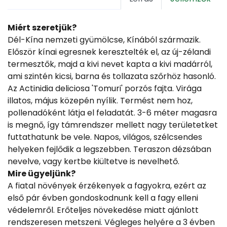
Miért szeretjük?
Dél-Kína nemzeti gyümölcse, Kínából származik.
Először kínai egresnek keresztelték el, az új-zélandi
termesztők, majd a kivi nevet kapta a kivi madárról,
ami szintén kicsi, barna és tollazata szőrhöz hasonló.
Az Actinidia deliciosa 'Tomuri' porzós fajta. Virága
illatos, május közepén nyílik. Termést nem hoz,
pollenadóként látja el feladatát. 3-6 méter magasra
is megnő, így támrendszer mellett nagy területetket
futtathatunk be vele. Napos, világos, szélcsendes
helyeken fejlődik a legszebben. Teraszon dézsában
nevelve, vagy kertbe kiültetve is nevelhető.
Mire ügyeljünk?
A fiatal növények érzékenyek a fagyokra, ezért az
első pár évben gondoskodnunk kell a fagy elleni
védelemről. Erőteljes növekedése miatt ajánlott
rendszeresen metszeni. Végleges helyére a 3 évben