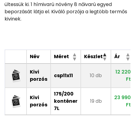
ültessük ki. 1 hímivarú növény 8 nőivarú egyed
beporzását látja el. Kiváló porzója a legtöbb termős
kivinek.
Név
Méret
Készlet
Ár
Kivi
12 220
csp11x11
10 db
porzós
Ft
175/200
Kivi
23 990
konténer
19 db
porzós
Ft
7L